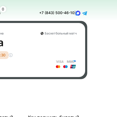
0
а
+7 (843) 500-46-10
|
ена
Баскетбольный матч
а
:30