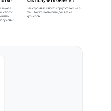
илеты?
Как получить билеты?
 заказа
Электронные билеты придут вам на e-
ас способ
mail. Также возможна доставка
ой или
курьером.
получении